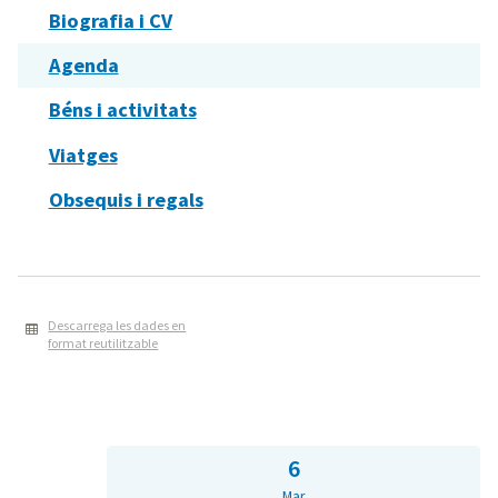
Biografia i CV
Agenda
Béns i activitats
Viatges
Obsequis i regals
Descarrega les dades en
format reutilitzable
6
Mar