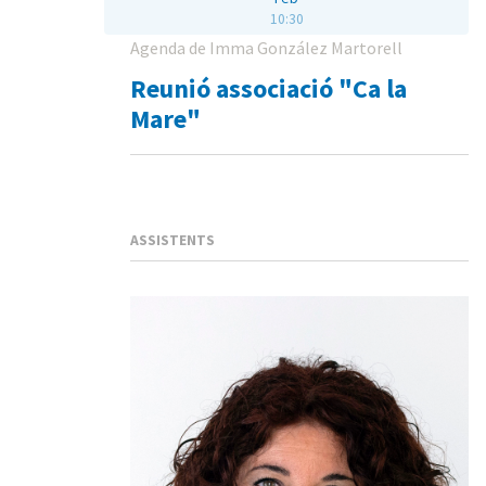
10:30
Agenda de Imma González Martorell
Reunió associació "Ca la
Mare"
ASSISTENTS