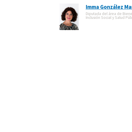
Imma González Mar
Diputada del área de Biene
Inclusión Social y Salud Púb