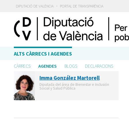
·
DIPUTACIÓ DE VALÈNCIA
PORTAL DE TRANSPARÈNCIA
ALTS CÀRRECS I AGENDES
CÀRRECS
AGENDES
BLOGS
DECLARACIONS
Imma González Martorell
Diputada del área de Bienestar e Inclusión
Social y Salud Pública