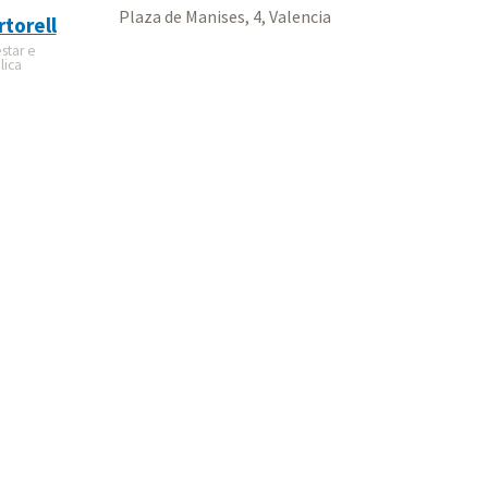
Plaza de Manises, 4, Valencia
torell
star e
lica