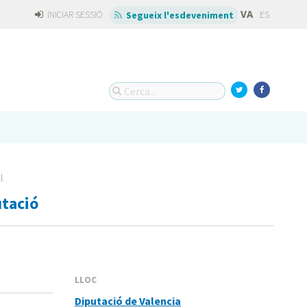
VA
INICIAR SESSIÓ
ES
Segueix l'esdeveniment
l
utació
LLOC
Diputació de Valencia