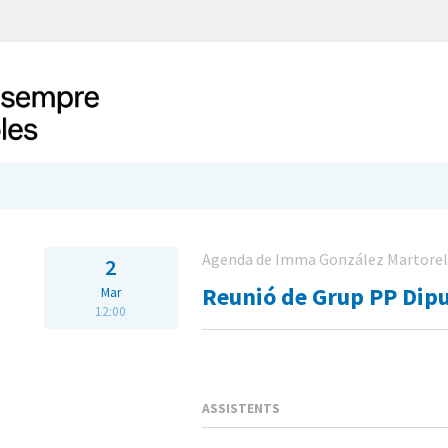
Agenda de Imma González Martorel
2
Reunió de Grup PP Dip
Mar
12:00
ASSISTENTS