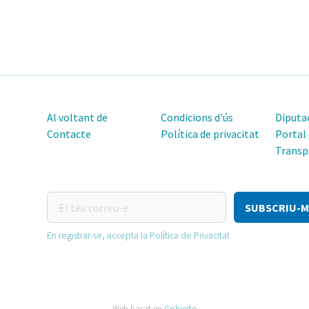
Al voltant de
Condicions d'ús
Diputac
Contacte
Política de privacitat
Portal
Transp
El
teu
correu-
En registrar-se, accepta la Política de Privacitat
e
Web basat en
Gobierto