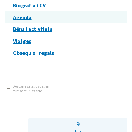
Biografia i CV
Agenda
Béns i activitats
Viatges
Obsequis i regals
Descarrega les dades en
format reutilitzable
9
Feb