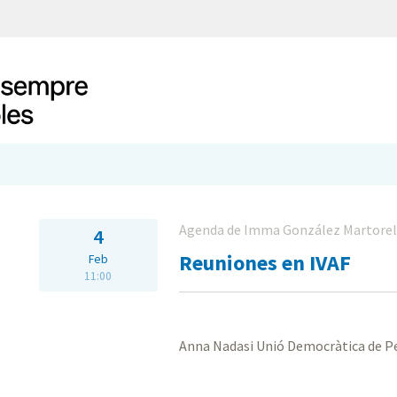
Agenda de Imma González Martorel
4
Reuniones en IVAF
Feb
11:00
Anna Nadasi Unió Democràtica de P