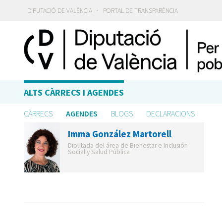
·
DIPUTACIÓ DE VALÈNCIA
PORTAL DE TRANSPARÈNCIA
ALTS CÀRRECS I AGENDES
CÀRRECS
AGENDES
BLOGS
DECLARACIONS
Imma González Martorell
Diputada del área de Bienestar e Inclusión
Social y Salud Pública