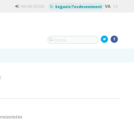
VA
INICIAR SESSIÓ
ES
Segueix l'esdeveniment
l
ensionistes