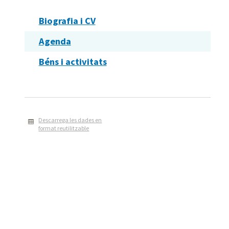
Biografia i CV
Agenda
Béns i activitats
Descarrega les dades en
format reutilitzable