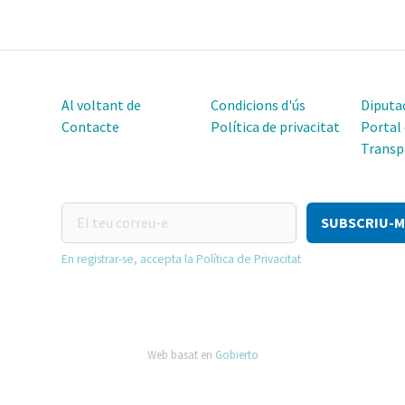
Al voltant de
Condicions d'ús
Diputac
Contacte
Política de privacitat
Portal
Transp
El
teu
correu-
En registrar-se, accepta la Política de Privacitat
e
Web basat en
Gobierto