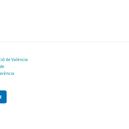
ió de València
 de
arència