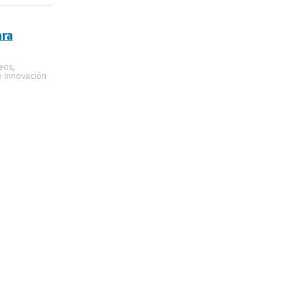
ra
eos,
e Innovación