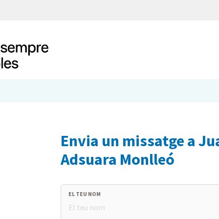
Envia un missatge a J
Adsuara Monlleó
EL TEU NOM