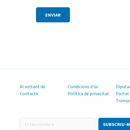
Al voltant de
Condicions d'ús
Diputac
Contacte
Política de privacitat
Portal
Transp
El
teu