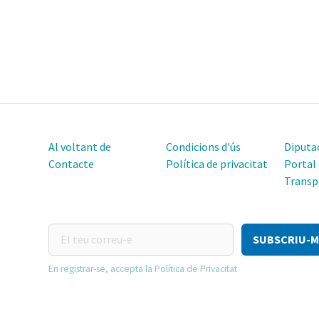
Al voltant de
Condicions d'ús
Diputac
Contacte
Política de privacitat
Portal
Transp
El
teu
correu-
En registrar-se, accepta la Política de Privacitat
e