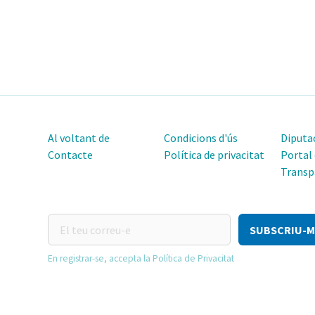
Al voltant de
Condicions d'ús
Diputac
Contacte
Política de privacitat
Portal
Transp
El
teu
correu-
En registrar-se, accepta la Política de Privacitat
e