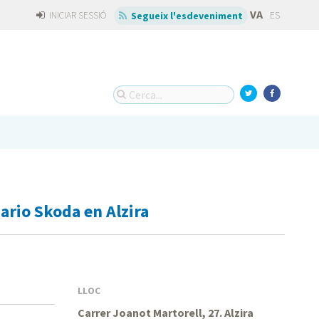
VA
INICIAR SESSIÓ
ES
Segueix l'esdeveniment
ario Skoda en Alzira
LLOC
Carrer Joanot Martorell, 27. Alzira