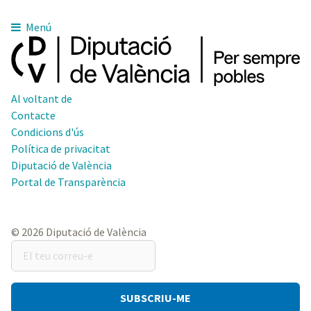
Menú
Al voltant de
Contacte
Condicions d'ús
Política de privacitat
Diputació de València
Portal de Transparència
© 2026 Diputació de València
El
teu
correu-
e