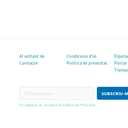
Al voltant de
Condicions d'ús
Diputac
Contacte
Política de privacitat
Portal
Transp
El
teu
correu-
En registrar-se, accepta la Política de Privacitat
e