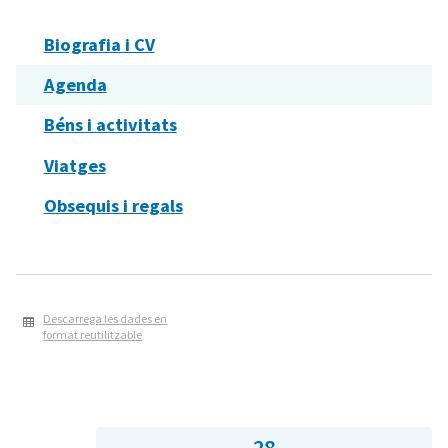
Biografia i CV
Agenda
Béns i activitats
Viatges
Obsequis i regals
Descarrega les dades en
format reutilitzable
28