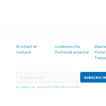
Al voltant de
Condicions d'ús
Diputac
Contacte
Política de privacitat
Portal
Transp
El
teu
correu-
En registrar-se, accepta la Política de Privacitat
e