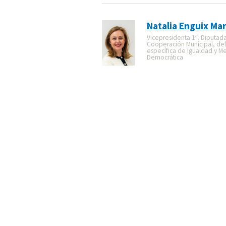
Natalia Enguix Mar
Vicepresidenta 1ª. Diputad
Cooperación Municipal, de
específica de Igualdad y M
Democrática