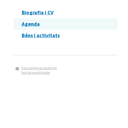
Biografia i CV
Agenda
Béns i activitats
Descarrega les dades en
format reutilitzable