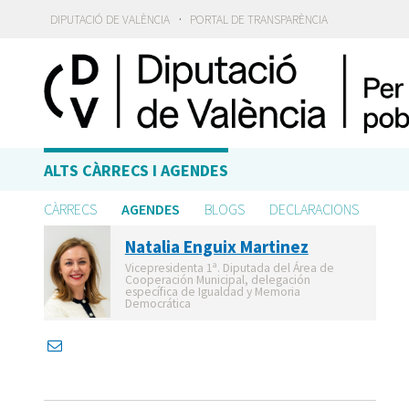
·
DIPUTACIÓ DE VALÈNCIA
PORTAL DE TRANSPARÈNCIA
ALTS CÀRRECS I AGENDES
CÀRRECS
AGENDES
BLOGS
DECLARACIONS
Natalia Enguix Martinez
Vicepresidenta 1ª. Diputada del Área de
Cooperación Municipal, delegación
específica de Igualdad y Memoria
Democrática