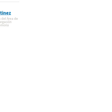
tinez
a del Área de
legación
emoria