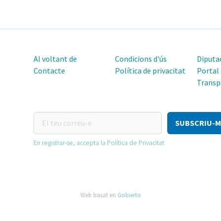
Al voltant de
Condicions d'ús
Diputac
Contacte
Política de privacitat
Portal
Transp
El
teu
correu-
En registrar-se, accepta la Política de Privacitat
e
Web basat en
Gobierto