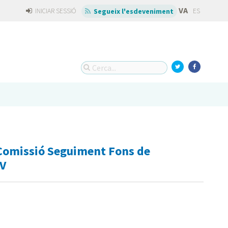
VA
INICIAR SESSIÓ
ES
Segueix l'esdeveniment
 Comissió Seguiment Fons de
CV