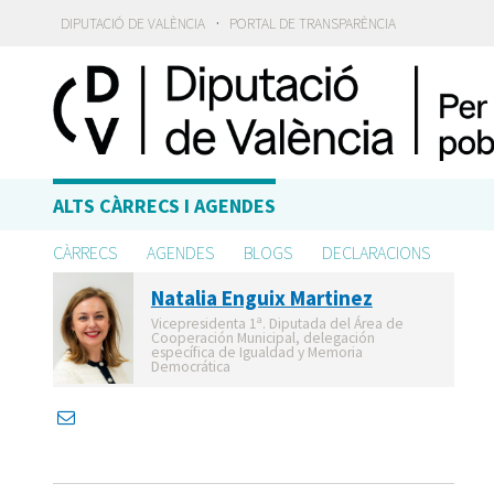
·
DIPUTACIÓ DE VALÈNCIA
PORTAL DE TRANSPARÈNCIA
ALTS CÀRRECS I AGENDES
CÀRRECS
AGENDES
BLOGS
DECLARACIONS
Natalia Enguix Martinez
Vicepresidenta 1ª. Diputada del Área de
Cooperación Municipal, delegación
específica de Igualdad y Memoria
Democrática