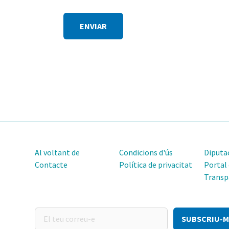
Si
ets
humà,
per
favor,
ignora
aquest
camp.
Al voltant de
Condicions d'ús
Diputac
Contacte
Política de privacitat
Portal
Transp
El
teu