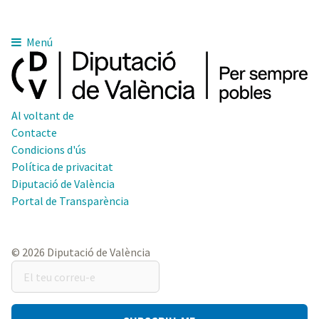
Menú
Al voltant de
Contacte
Condicions d'ús
Política de privacitat
Diputació de València
Portal de Transparència
© 2026 Diputació de València
El
teu
correu-