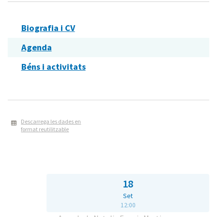
Biografia i CV
Agenda
Béns i activitats
Descarrega les dades en
format reutilitzable
18
Set
12:00