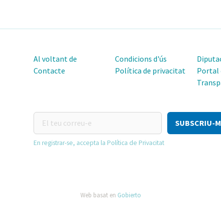
Al voltant de
Condicions d'ús
Diputac
Contacte
Política de privacitat
Portal
Transp
El
teu
correu-
En registrar-se, accepta la Política de Privacitat
e
Web basat en
Gobierto