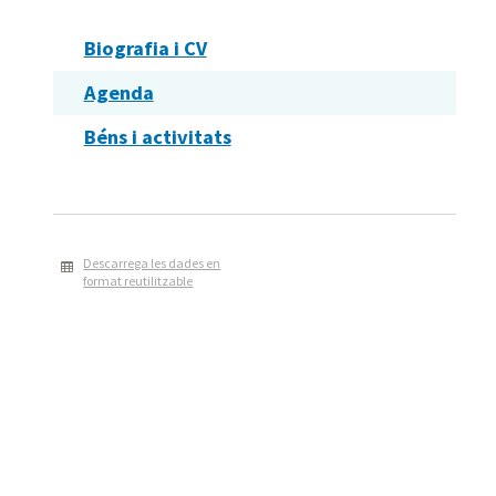
Biografia i CV
Agenda
Béns i activitats
Descarrega les dades en
format reutilitzable