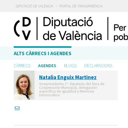
·
DIPUTACIÓ DE VALÈNCIA
PORTAL DE TRANSPARÈNCIA
ALTS CÀRRECS I AGENDES
CÀRRECS
AGENDES
BLOGS
DECLARACIONS
Natalia Enguix Martinez
Vicepresidenta 1ª. Diputada del Área de
Cooperación Municipal, delegación
específica de Igualdad y Memoria
Democrática