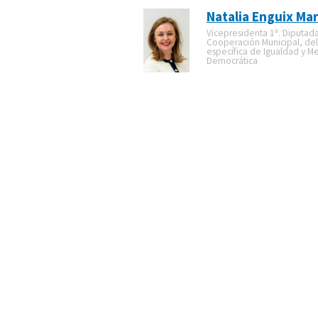
Natalia Enguix Mar
Vicepresidenta 1ª. Diputad
Cooperación Municipal, de
específica de Igualdad y M
Democrática