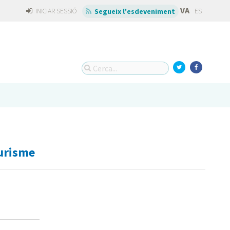
VA
INICIAR SESSIÓ
ES
Segueix l'esdeveniment
Turisme