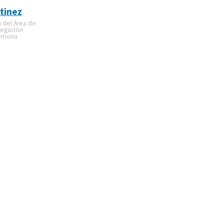
tinez
a del Área de
legación
emoria