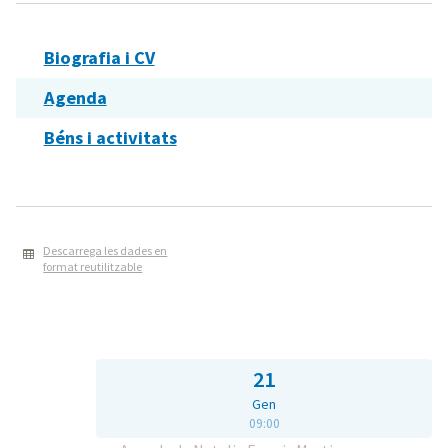
Biografia i CV
Agenda
Béns i activitats
Descarrega les dades en
format reutilitzable
21
Gen
09:00