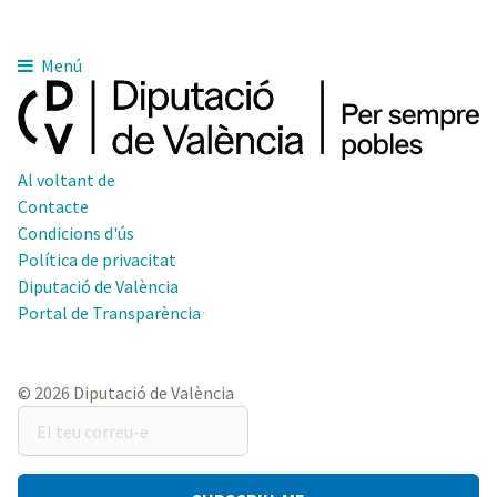
Menú
Al voltant de
Contacte
Condicions d'ús
Política de privacitat
Diputació de València
Portal de Transparència
© 2026 Diputació de València
El
teu
correu-