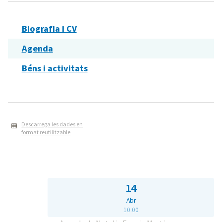
Biografia i CV
Agenda
Béns i activitats
Descarrega les dades en
format reutilitzable
14
Abr
10:00