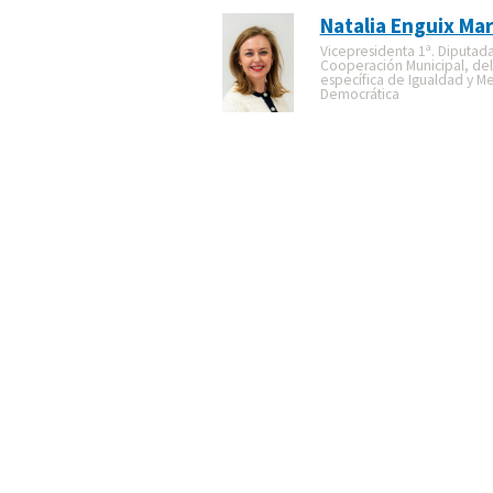
Natalia Enguix Mar
Vicepresidenta 1ª. Diputad
Cooperación Municipal, de
específica de Igualdad y M
Democrática