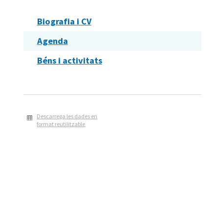
Biografia i CV
Agenda
Béns i activitats
Descarrega les dades en
format reutilitzable