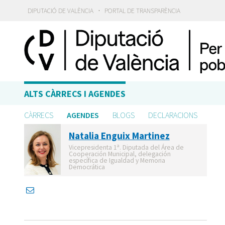
·
DIPUTACIÓ DE VALÈNCIA
PORTAL DE TRANSPARÈNCIA
ALTS CÀRRECS I AGENDES
CÀRRECS
AGENDES
BLOGS
DECLARACIONS
Natalia Enguix Martinez
Vicepresidenta 1ª. Diputada del Área de
Cooperación Municipal, delegación
específica de Igualdad y Memoria
Democrática