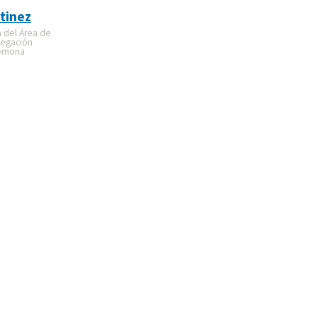
tinez
a del Área de
legación
emoria