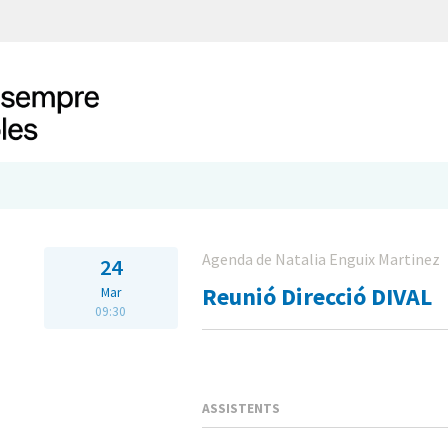
Agenda de Natalia Enguix Martinez
24
Reunió Direcció DIVAL
Mar
09:30
ASSISTENTS