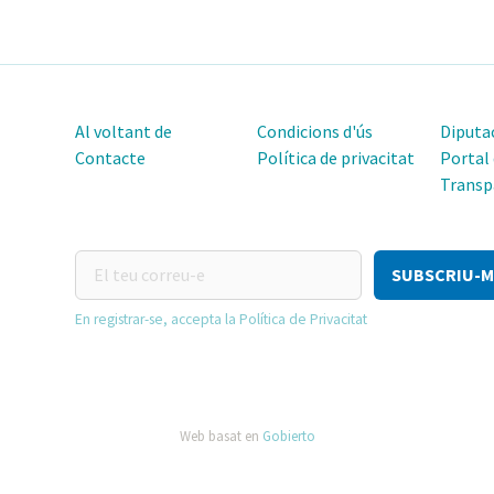
Al voltant de
Condicions d'ús
Diputac
Contacte
Política de privacitat
Portal
Transp
El
teu
correu-
En registrar-se, accepta la Política de Privacitat
e
Web basat en
Gobierto