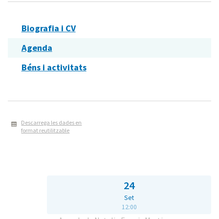
Biografia i CV
Agenda
Béns i activitats
Descarrega les dades en
format reutilitzable
24
Set
12:00