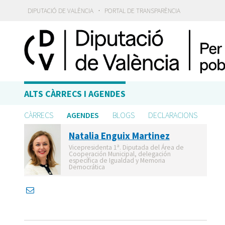
·
DIPUTACIÓ DE VALÈNCIA
PORTAL DE TRANSPARÈNCIA
ALTS CÀRRECS I AGENDES
CÀRRECS
AGENDES
BLOGS
DECLARACIONS
Natalia Enguix Martinez
Vicepresidenta 1ª. Diputada del Área de
Cooperación Municipal, delegación
específica de Igualdad y Memoria
Democrática