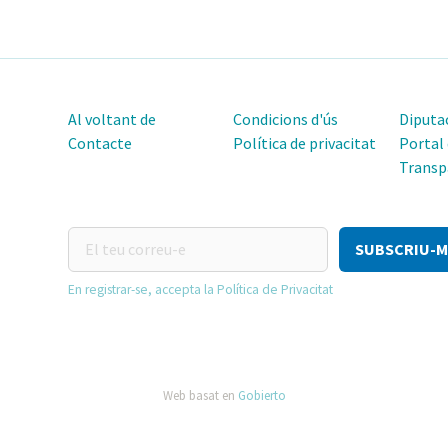
Al voltant de
Condicions d'ús
Diputac
Contacte
Política de privacitat
Portal
Transp
El
teu
correu-
En registrar-se, accepta la Política de Privacitat
e
Web basat en
Gobierto