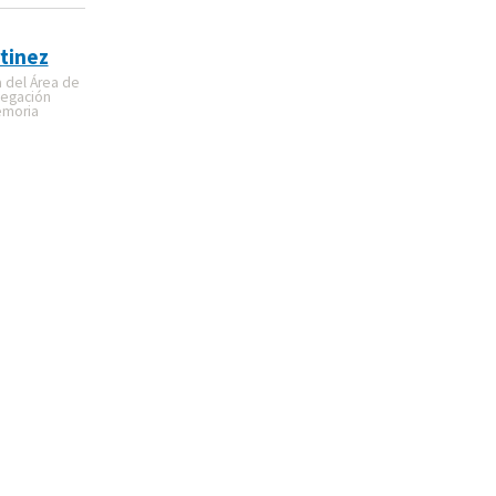
tinez
a del Área de
legación
emoria