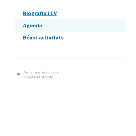
Biografia i CV
Agenda
Béns i activitats
Descarrega les dades en
format reutilitzable