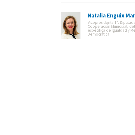
Natalia Enguix Mar
Vicepresidenta 1ª. Diputad
Cooperación Municipal, de
específica de Igualdad y M
Democrática