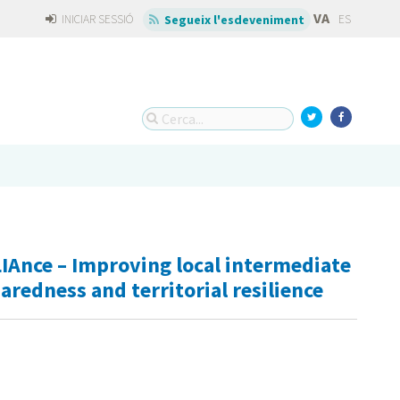
VA
INICIAR SESSIÓ
ES
Segueix l'esdeveniment
IAnce – Improving local intermediate
paredness and territorial resilience