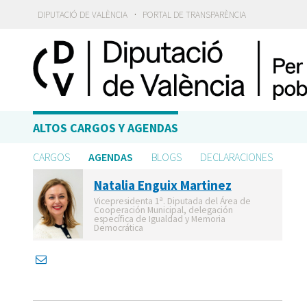
·
DIPUTACIÓ DE VALÈNCIA
PORTAL DE TRANSPARÈNCIA
ALTOS CARGOS Y AGENDAS
CARGOS
AGENDAS
BLOGS
DECLARACIONES
Natalia Enguix Martinez
Vicepresidenta 1ª. Diputada del Área de
Cooperación Municipal, delegación
específica de Igualdad y Memoria
Democrática