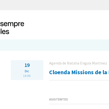
Agenda de Natalia Enguix Martinez
19
Cloenda Missions de l
Dic
10:00
ASISTENTES