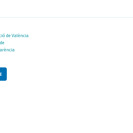
ió de València
 de
arència