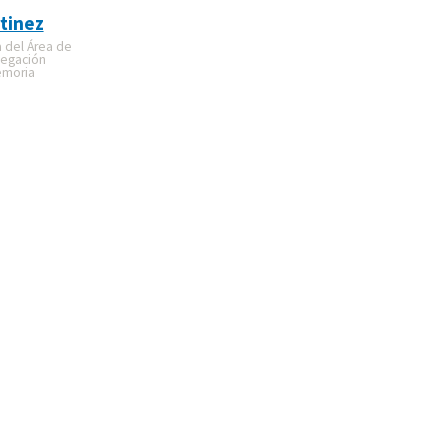
tinez
a del Área de
legación
emoria