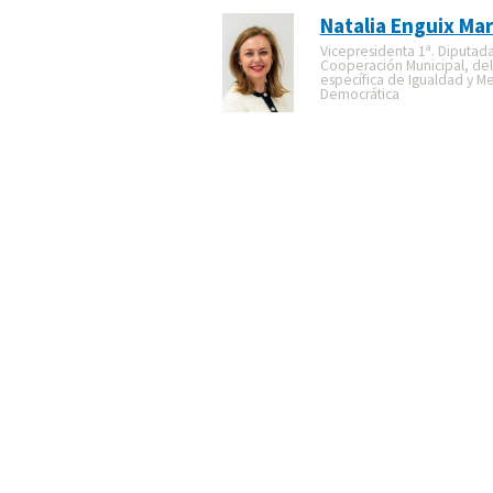
Natalia Enguix Mar
Vicepresidenta 1ª. Diputad
Cooperación Municipal, de
específica de Igualdad y M
Democrática