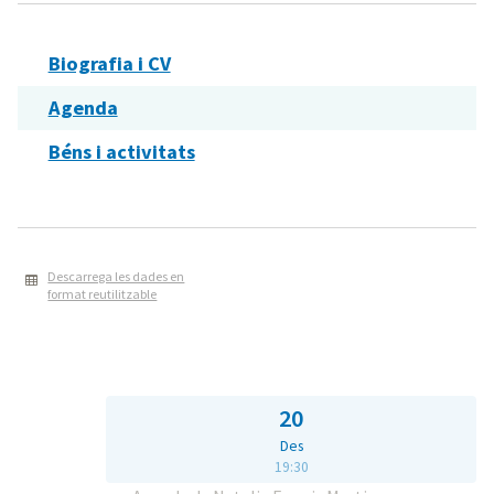
Biografia i CV
Agenda
Béns i activitats
Descarrega les dades en
format reutilitzable
20
Des
19:30