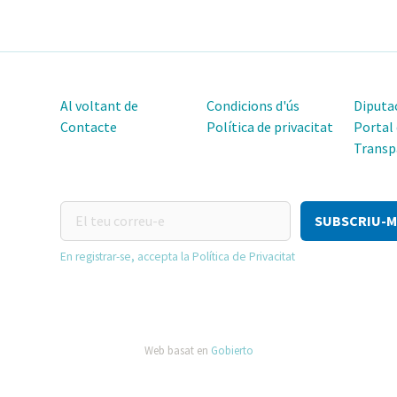
Al voltant de
Condicions d'ús
Diputac
Contacte
Política de privacitat
Portal
Transp
El
teu
correu-
En registrar-se, accepta la Política de Privacitat
e
Web basat en
Gobierto