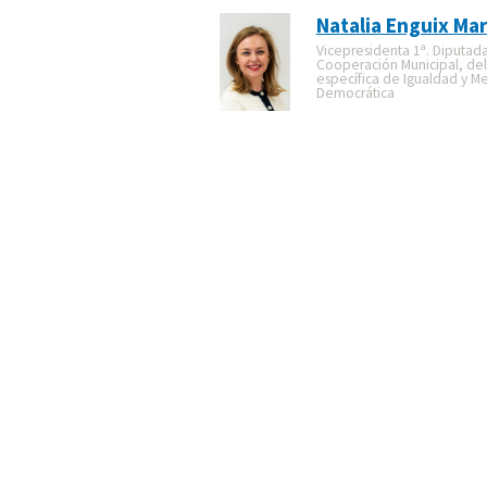
Natalia Enguix Mar
Vicepresidenta 1ª. Diputad
Cooperación Municipal, de
específica de Igualdad y M
Democrática