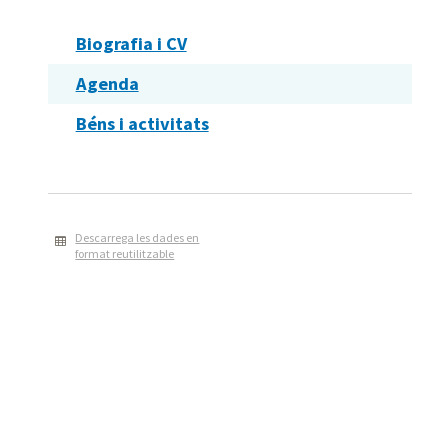
Biografia i CV
Agenda
Béns i activitats
Descarrega les dades en
format reutilitzable