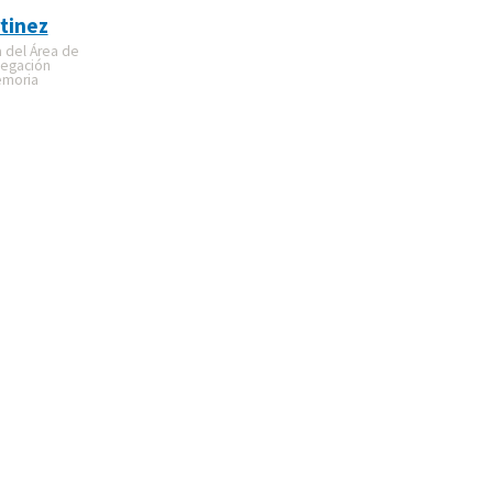
tinez
a del Área de
legación
emoria