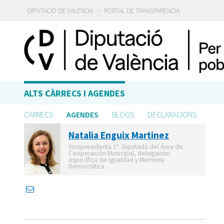
·
DIPUTACIÓ DE VALÈNCIA
PORTAL DE TRANSPARÈNCIA
ALTS CÀRRECS I AGENDES
CÀRRECS
AGENDES
BLOGS
DECLARACIONS
Natalia Enguix Martinez
Vicepresidenta 1ª. Diputada del Área de
Cooperación Municipal, delegación
específica de Igualdad y Memoria
Democrática