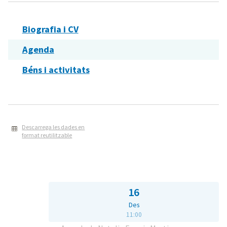
Biografia i CV
Agenda
Béns i activitats
Descarrega les dades en
format reutilitzable
16
Des
11:00