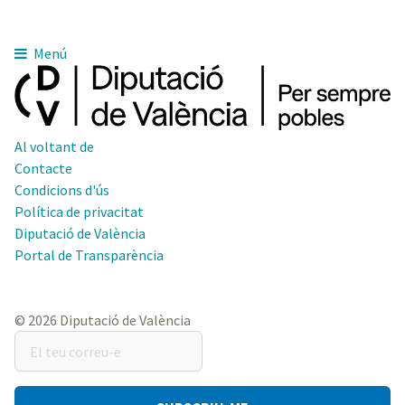
Menú
Al voltant de
Contacte
Condicions d'ús
Política de privacitat
Diputació de València
Portal de Transparència
© 2026 Diputació de València
El
teu
correu-