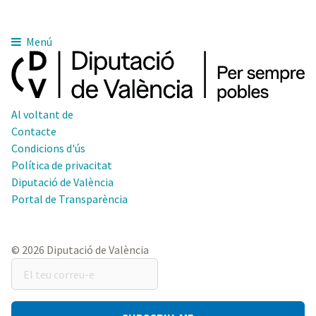
Menú
Al voltant de
Contacte
Condicions d'ús
Política de privacitat
Diputació de València
Portal de Transparència
© 2026 Diputació de València
El
teu
correu-