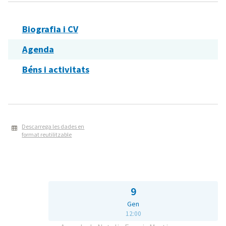
Biografia i CV
Agenda
Béns i activitats
Descarrega les dades en
format reutilitzable
9
Gen
12:00