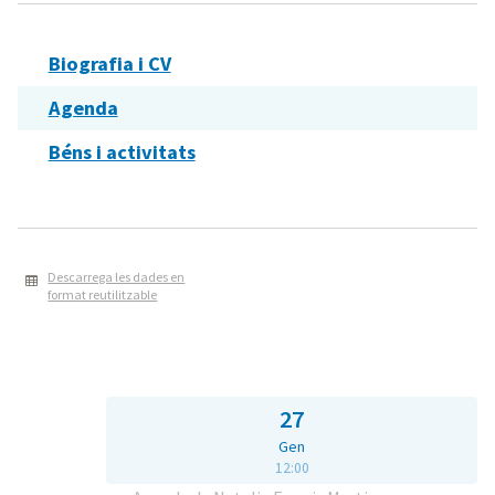
Biografia i CV
Agenda
Béns i activitats
Descarrega les dades en
format reutilitzable
27
Gen
12:00