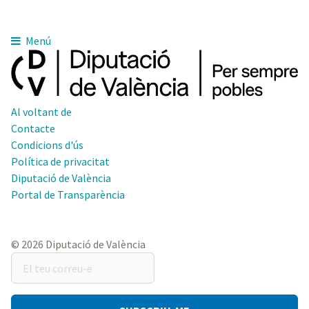
Menú
Al voltant de
Contacte
Condicions d'ús
Política de privacitat
Diputació de València
Portal de Transparència
© 2026 Diputació de València
El
teu
correu-