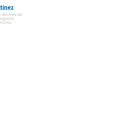
tinez
a del Área de
legación
emoria