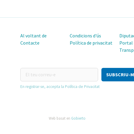
Al voltant de
Condicions d'ús
Diputac
Contacte
Política de privacitat
Portal
Transp
El
teu
correu-
En registrar-se, accepta la Política de Privacitat
e
Web basat en
Gobierto