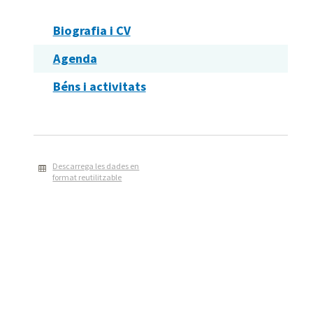
Biografia i CV
Agenda
Béns i activitats
Descarrega les dades en
format reutilitzable