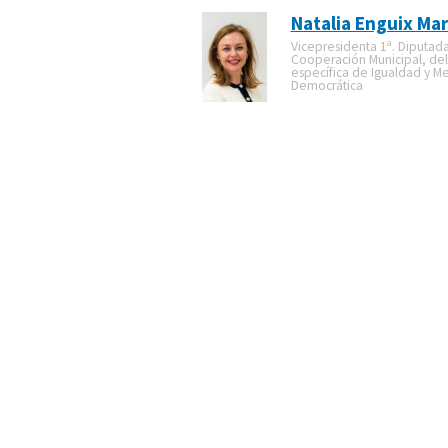
Natalia Enguix Mar
Vicepresidenta 1ª. Diputad
Cooperación Municipal, de
específica de Igualdad y M
Democrática