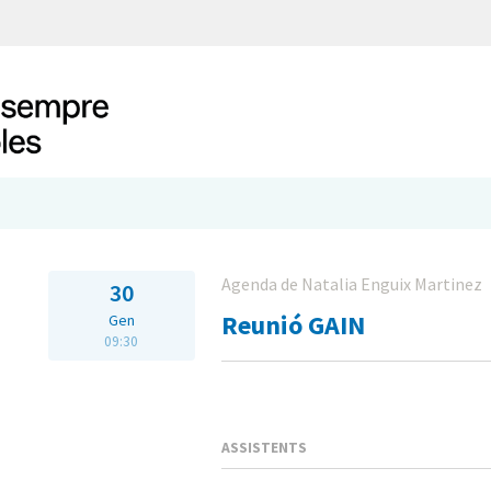
Agenda de Natalia Enguix Martinez
30
Reunió GAIN
Gen
09:30
ASSISTENTS