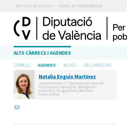
·
DIPUTACIÓ DE VALÈNCIA
PORTAL DE TRANSPARÈNCIA
ALTS CÀRRECS I AGENDES
CÀRRECS
AGENDES
BLOGS
DECLARACIONS
Natalia Enguix Martinez
Vicepresidenta 1ª. Diputada del Área de
Cooperación Municipal, delegación
específica de Igualdad y Memoria
Democrática