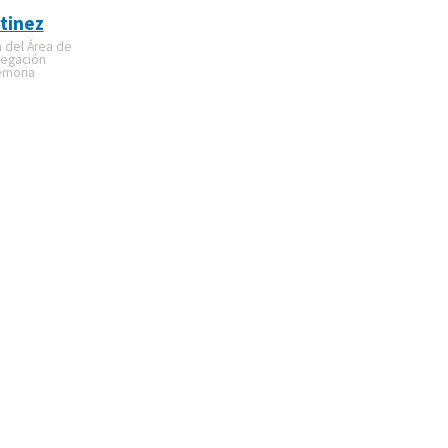
tinez
a del Área de
legación
emoria