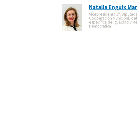
Natalia Enguix Mar
Vicepresidenta 1ª. Diputad
Cooperación Municipal, de
específica de Igualdad y M
Democrática