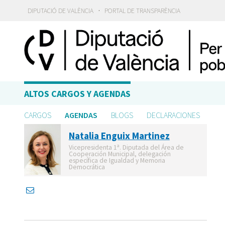
·
DIPUTACIÓ DE VALÈNCIA
PORTAL DE TRANSPARÈNCIA
ALTOS CARGOS Y AGENDAS
CARGOS
AGENDAS
BLOGS
DECLARACIONES
Natalia Enguix Martinez
Vicepresidenta 1ª. Diputada del Área de
Cooperación Municipal, delegación
específica de Igualdad y Memoria
Democrática