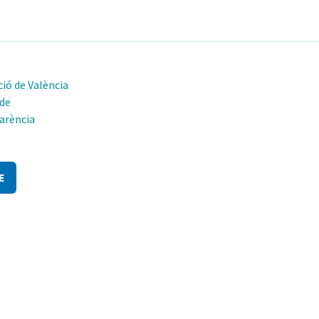
ió de València
 de
arència