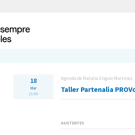
Agenda de Natalia Enguix Martinez
18
Taller Partenalia PROV
Mar
15:00
ASISTENTES