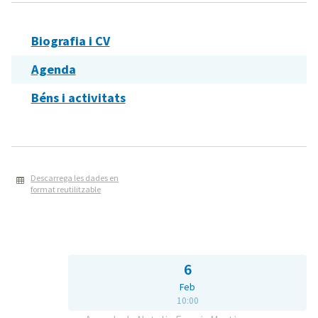
Biografia i CV
Agenda
Béns i activitats
Descarrega les dades en
format reutilitzable
6
Feb
10:00