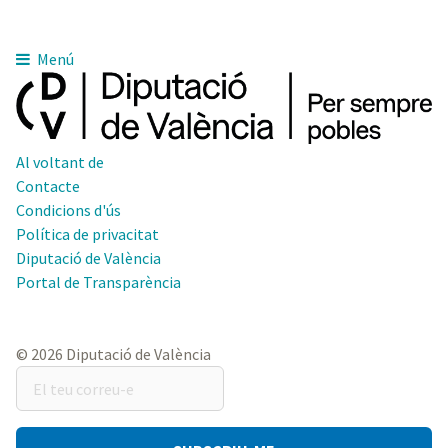
Menú
Al voltant de
Contacte
Condicions d'ús
Política de privacitat
Diputació de València
Portal de Transparència
© 2026 Diputació de València
El
teu
correu-