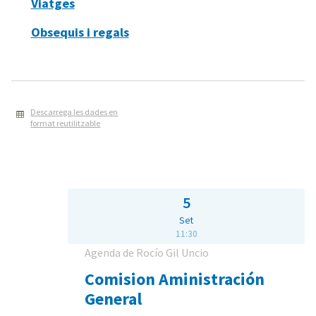
Viatges
Obsequis i regals
Descarrega les dades en
format reutilitzable
5
Set
11:30
Agenda de Rocío Gil Uncio
Comision Aministración
General