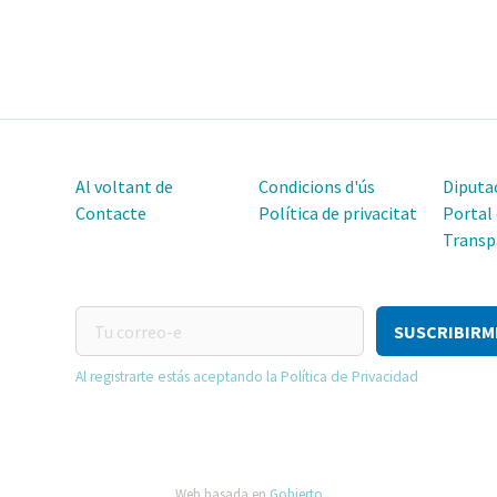
Al voltant de
Condicions d'ús
Diputac
Contacte
Política de privacitat
Portal
Transp
Tu
correo-
e
Al registrarte estás aceptando la Política de Privacidad
Web basada en
Gobierto