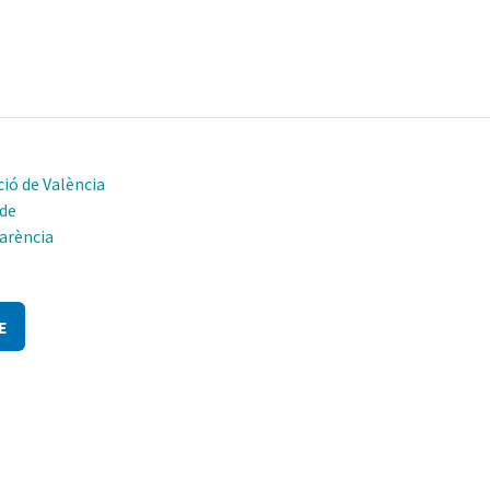
ió de València
 de
arència