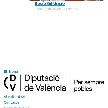
Rocío Gil Uncio
Diputada de Juventud i Teatres
Menú
Al voltant de
Contacte
Condicions d'ús