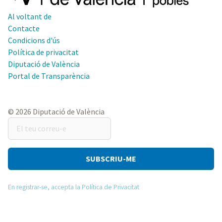
Al voltant de
Contacte
Condicions d'ús
Política de privacitat
Diputació de València
Portal de Transparència
© 2026 Diputació de València
El
teu
correu-
e
En registrar-se, accepta la Política de Privacitat