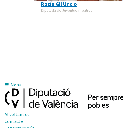
Rocío Gil Uncio
Diputada de Juventud i Teatres
Menú
Al voltant de
Contacte
Condicions d'ús