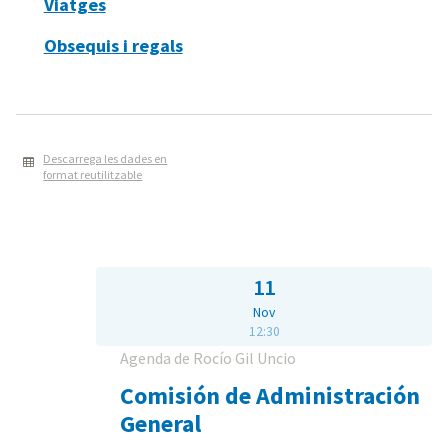
Viatges
Obsequis i regals
Descarrega les dades en
format reutilitzable
11
Nov
12:30
Agenda de Rocío Gil Uncio
Comisión de Administración
General