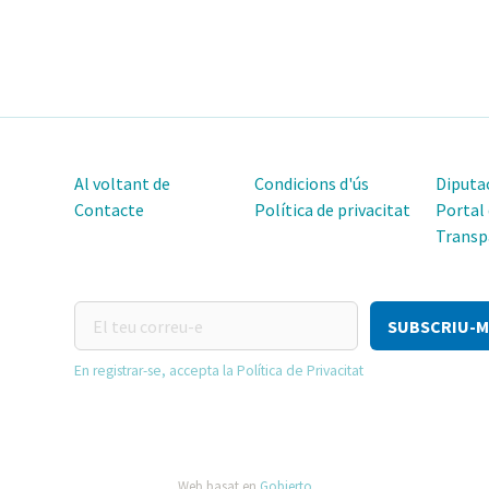
Al voltant de
Condicions d'ús
Diputac
Contacte
Política de privacitat
Portal
Transp
El
teu
correu-
En registrar-se, accepta la Política de Privacitat
e
Web basat en
Gobierto