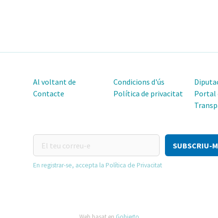
Al voltant de
Condicions d'ús
Diputac
Contacte
Política de privacitat
Portal
Transp
El
teu
correu-
En registrar-se, accepta la Política de Privacitat
e
Web basat en
Gobierto