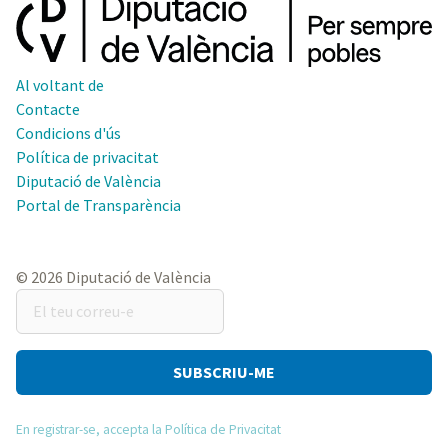
Al voltant de
Contacte
Condicions d'ús
Política de privacitat
Diputació de València
Portal de Transparència
© 2026 Diputació de València
El
teu
correu-
e
En registrar-se, accepta la Política de Privacitat