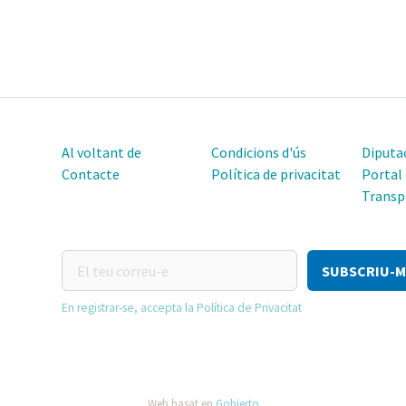
Al voltant de
Condicions d'ús
Diputac
Contacte
Política de privacitat
Portal
Transp
El
teu
correu-
En registrar-se, accepta la Política de Privacitat
e
Web basat en
Gobierto