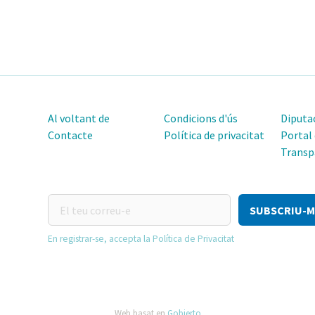
Al voltant de
Condicions d'ús
Diputac
Contacte
Política de privacitat
Portal
Transp
El
teu
correu-
En registrar-se, accepta la Política de Privacitat
e
Web basat en
Gobierto