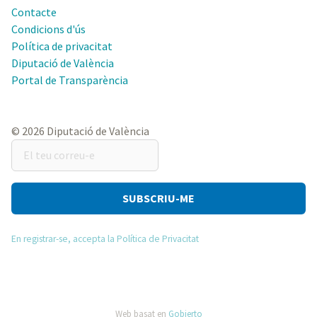
Contacte
Condicions d'ús
Política de privacitat
Diputació de València
Portal de Transparència
© 2026 Diputació de València
El
teu
correu-
e
En registrar-se, accepta la Política de Privacitat
Web basat en
Gobierto