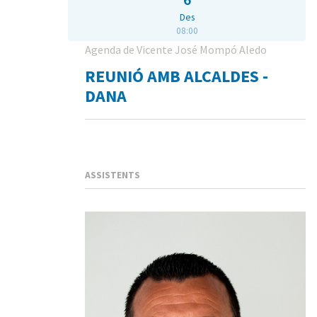
Des
08:00
Agenda de Vicente José Mompó Aledo
REUNIÓ AMB ALCALDES -
DANA
ASSISTENTS