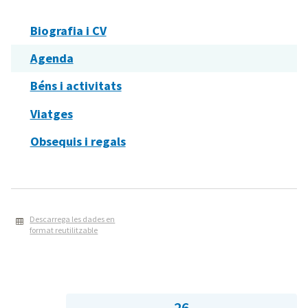
Biografia i CV
Agenda
Béns i activitats
Viatges
Obsequis i regals
Descarrega les dades en
format reutilitzable
26