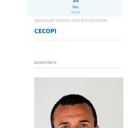
Des
09:00
Agenda de Vicente José Mompó Aledo
CECOPI
ASSISTENTS