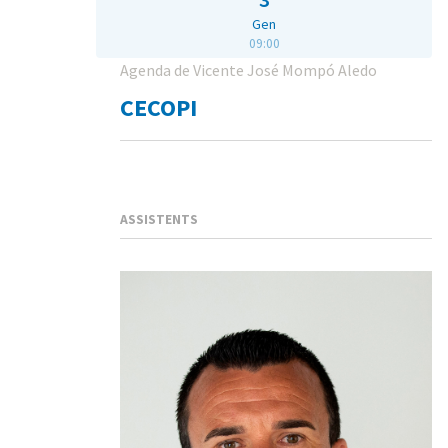
Gen
09:00
Agenda de Vicente José Mompó Aledo
CECOPI
ASSISTENTS