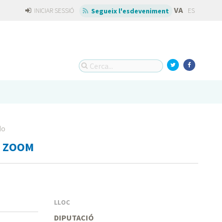
VA
INICIAR SESSIÓ
ES
Segueix l'esdeveniment
do
 ZOOM
LLOC
DIPUTACIÓ