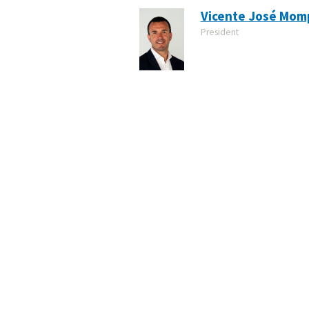
Vicente José Mom
President