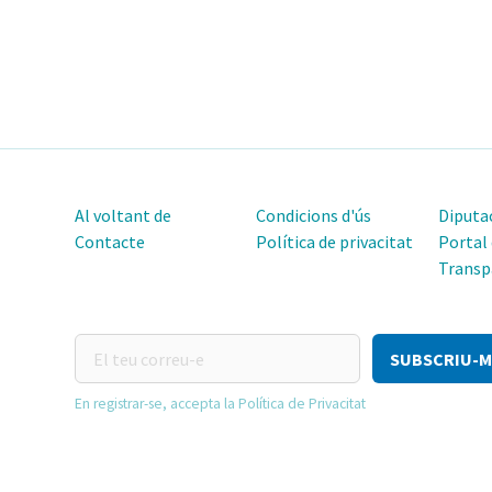
Al voltant de
Condicions d'ús
Diputac
Contacte
Política de privacitat
Portal
Transp
El
teu
correu-
En registrar-se, accepta la Política de Privacitat
e