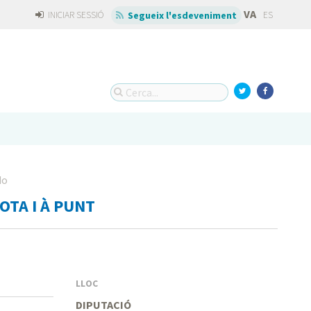
VA
INICIAR SESSIÓ
ES
Segueix l'esdeveniment
do
OTA I À PUNT
LLOC
DIPUTACIÓ