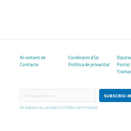
Al voltant de
Condicions d'ús
Diputac
Contacte
Política de privacitat
Portal
Transp
El
teu
correu-
En registrar-se, accepta la Política de Privacitat
e