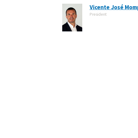
Vicente José Mom
President